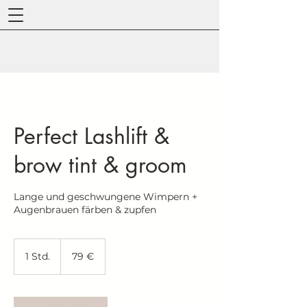
Perfect Lashlift &
brow tint & groom
Lange und geschwungene Wimpern +
Augenbrauen färben & zupfen
79
Euro
1 Std.
1
79 €
S
t
d