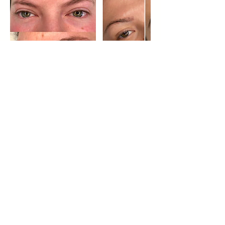
Umbuchung & Kündigung
Ich bitte darum, Terminabsagen
mindestens 24 Stunden im Voraus
mitzuteilen. Andernfalls behalte ich mir
vor, 50 % der Behandlungskosten in
Rechnung zu stellen.
Bei Nichterscheinen ohne vorherige
Absage oder einer Verspätung von
mehr als 15 Minuten kann der Termin
nicht mehr wahrgenommen werden, u
nd es werden 100 % der