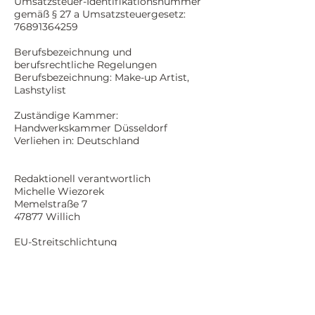
Umsatzsteuer-Identifikationsnummer
gemäß § 27 a Umsatzsteuergesetz:
76891364259
Berufsbezeichnung und
berufsrechtliche Regelungen
Berufsbezeichnung: Make-up Artist,
Lashstylist
Zuständige Kammer:
Handwerkskammer Düsseldorf
Verliehen in: Deutschland
Redaktionell verantwortlich
Michelle Wiezorek
Memelstraße 7
47877 Willich
EU-Streitschlichtung
Die Europäische Kommission stellt eine
Plattform zur Online-Streitbeilegung
(OS) bereit.
Hinweis gemäß § 36
Verbraucherstreitbeteiligungsgesetz: