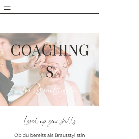
COACHING
S
für Brautstylisten
Level up your skills
Ob du bereits als Brautstylistin