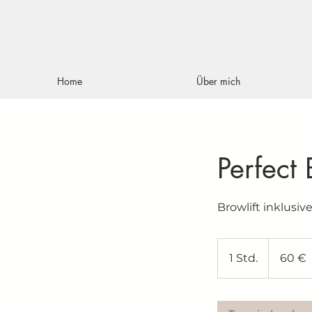
Home
Über mich
Perfect 
Browlift inklusiv
60
Euro
1 Std.
1
60 €
S
t
d