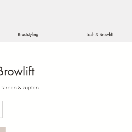
Brautstyling
Lash & Browlift
Browlift
e färben & zupfen