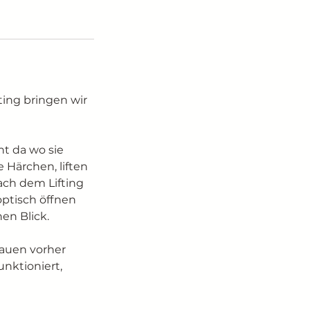
ting bringen wir
ht da wo sie
 Härchen, liften
ach dem Lifting
optisch öffnen
en Blick.
Brauen vorher
unktioniert,