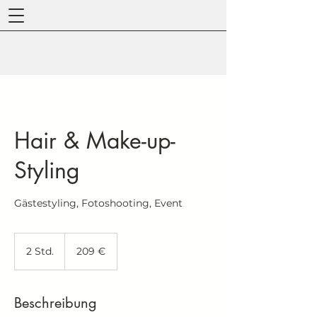
Hair & Make-up-
Styling
Gästestyling, Fotoshooting, Event
209
Euro
2 Std.
2
209 €
S
t
d
Beschreibung
.