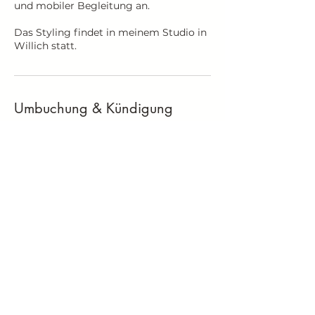
und mobiler Begleitung an.
Das Styling findet in meinem Studio in
Willich statt.
Umbuchung & Kündigung
Ich bitte darum, Terminabsagen
mindestens 24 Stunden im Voraus
mitzuteilen. Andernfalls behalte ich mir
vor, 50 % der Behandlungskosten in
Rechnung zu stellen.
Bei Nichterscheinen ohne vorherige
Absage oder einer Verspätung von
mehr als 15 Minuten kann der Termin
nicht mehr wahrgenommen werden, u
nd es werden 100 % der
Behandlungskosten berechnet.