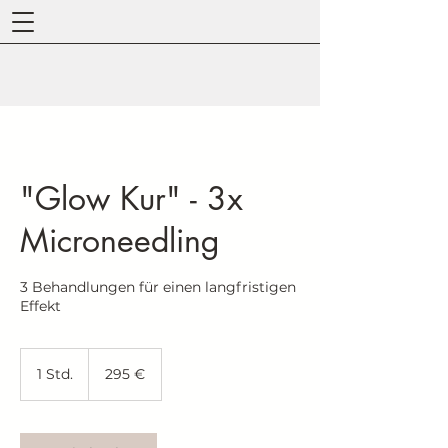
"Glow Kur" - 3x
Microneedling
3 Behandlungen für einen langfristigen
Effekt
295
Euro
1 Std.
1
295 €
S
t
d