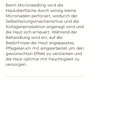
Beim Microneedling wird die
Hautoberfläche durch winzig kleine
Micronadeln perforiert, wodurch der
Selbstheilungsmechanismus und die
Kollagenproduktion angeregt wird und
die Haut sich erneuert. Während der
Behandlung wird ein, auf die
Bedürfnisse der Haut angepasstes,
Pflegeserum mit eingearbeitet um den
gewünschten Effekt zu verstärken und
die Haut optimal mit Feuchtigkeit zu
versorgen.
Umbuchung & Kündigung
Ich bitte darum, Terminabsagen
mindestens 24 Stunden im Voraus
mitzuteilen. Andernfalls behalte ich mir
vor, 50 % der Behandlungskosten in
Rechnung zu stellen.